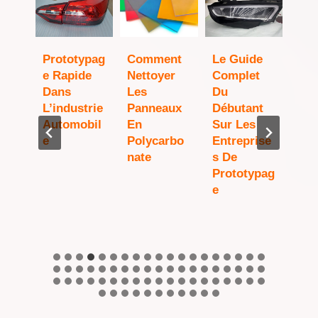
ype
Prototypag
Comment
Le Guide
Co
rage
E Rapide
Nettoyer
Complet
Le
tion
Dans
Les
Du
Pro
L’industrie
Panneaux
Débutant
E P
tiqu
Automobil
En
Sur Les
Pro
E
Polycarbo
Entreprise
Dév
Nate
S De
Men
Prototypag
Vot
E
Pro