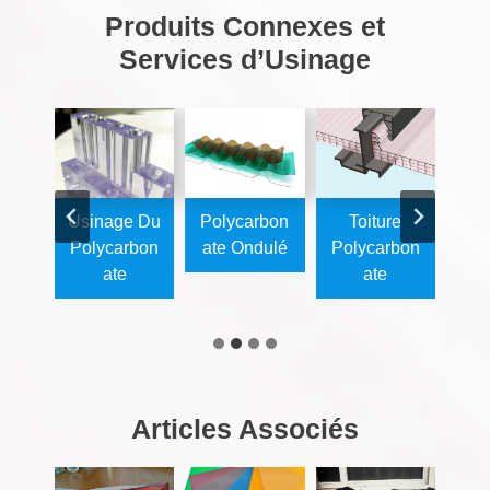
Produits Connexes et
Services d’Usinage
Fine
Usinage Du
Polycarbon
Toiture
F
rbon
Polycarbon
Ate Ondulé
Polycarbon
Pol
Ate
Ate
Articles Associés