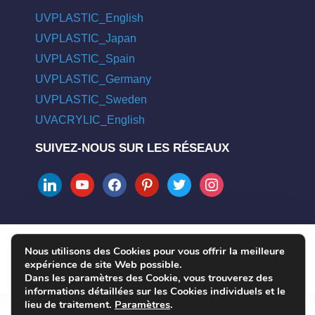
UVPLASTIC_English
UVPLASTIC_Japan
UVPLASTIC_Spain
UVPLASTIC_Germany
UVPLASTIC_Sweden
UVACRYLIC_English
SUIVEZ-NOUS SUR LES RÉSEAUX
linkedin
youtube
facebook
pinterest
twitter
instagram
Nous utilisons des Cookies pour vous offrir la meilleure
COPYRIGHT © 2004 - 2026 UVPLASTIC MATERIAL TECHNOLOGY
expérience de site Web possible.
CO., LTD. ALL RIGHTS RESERVED
Dans les paramètres des Cookie, vous trouverez des
informations détaillées sur les Cookies individuels et le
lieu de traitement.
Paramètres
.