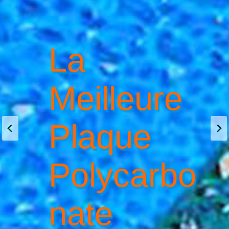
La
Meilleure
Plaque
Polycarbo
Nate