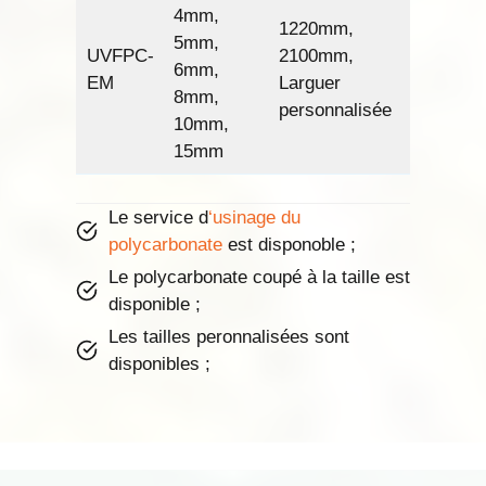
4mm,
1220mm,
2400mm,
5mm,
UVFPC-
2100mm,
5800mm,
6mm,
EM
Larguer
Longueur
8mm,
personnalisée
personna
10mm,
15mm
Le service d
‘usinage du
polycarbonate
est disponoble ;
Le polycarbonate coupé à la taille est
disponible ;
Les tailles peronnalisées sont
disponibles ;