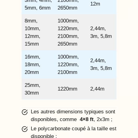
3mm, 4mm,
2100mm,
12m
5mm, 6mm
2650mm
8mm,
1000mm,
10mm,
1220mm,
2,44m,
12mm,
2100mm,
3m, 5,8m
15mm
2650mm
16mm,
1000mm,
2,44m,
18mm,
1220mm,
3m, 5,8m
20mm
2100mm
25mm,
1220mm
2,44m
30mm
Les autres dimensions typiques sont
disponibles, comme
4×8 ft
, 2x3m ;
Le polycarbonate coupé à la taille est
disponible ;