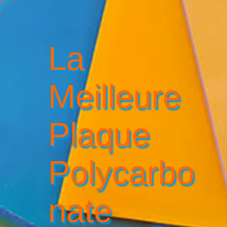
La
Meilleure
Plaque
Polycarbo
Nate