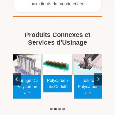
aux clients du monde entier.
Produits Connexes et
Services d’Usinage
re
Façade
Barre
Plaque Fine
P
rbon
Polycarbon
Acrylique
Acrylique
Ple
Ate
…