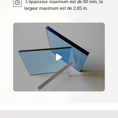
L’épaisseur maximum est de 60 mm, la
largeur maximum est de 2,65 m.
e
La plaque
plus
polycarbonate
ux
compact est idéale
us