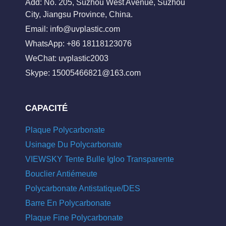
Add: No. 205, Suzhou West Avenue, Suzhou
City, Jiangsu Province, China.
Email:
info@uvplastic.com
WhatsApp: +86 18118123076
WeChat: uvplastic2003
Skype:
15005466821@163.com
CAPACITÉ
Plaque Polycarbonate
Usinage Du Polycarbonate
VIEWSKY Tente Bulle Igloo Transparente
Bouclier Antiémeute
Polycarbonate Antistatique/DES
Barre En Polycarbonate
Plaque Fine Polycarbonate