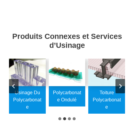
Produits Connexes et Services
d’Usinage
e
Usinage Du
Polycarbonat
Toiture
t
Polycarbonat
E Ondulé
Polycarbonat
E
E