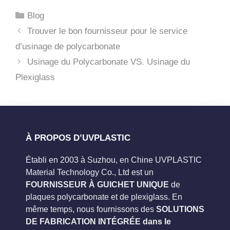
Catégories
Blog
Trouver le bon fournisseur pour le service
d’usinage de polycarbonate
Usinage du Polycarbonate VS. Usinage du
Plexiglass
À PROPOS D’UVPLASTIC
Établi en 2003 à Suzhou, en Chine UVPLASTIC
Material Technology Co., Ltd est un
FOURNISSEUR À GUICHET UNIQUE
de
plaques polycarbonate et de plexiglass. En
même temps, nous fournissons des
SOLUTIONS
DE FABRICATION INTÉGRÉE dans le