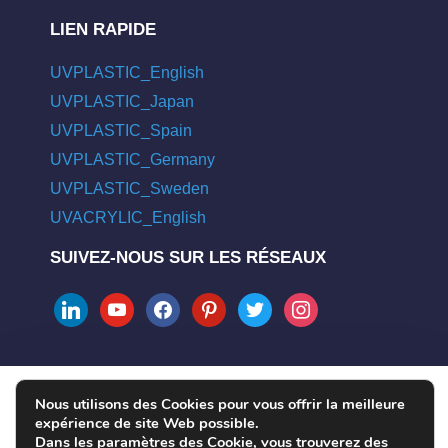
LIEN RAPIDE
UVPLASTIC_English
UVPLASTIC_Japan
UVPLASTIC_Spain
UVPLASTIC_Germany
UVPLASTIC_Sweden
UVACRYLIC_English
SUIVEZ-NOUS SUR LES RÉSEAUX
linkedin
youtube
facebook
pinterest
twitter
instagram
Nous utilisons des Cookies pour vous offrir la meilleure
COPYRIGHT © 2004 - 2026 UVPLASTIC MATERIAL TECHNOLOGY
expérience de site Web possible.
CO., LTD. ALL RIGHTS RESERVED
Dans les paramètres des Cookie, vous trouverez des