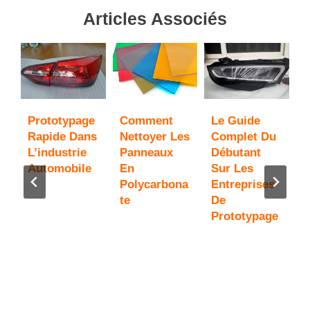
Articles Associés
Prototypage
Comment
Le Guide
,
Rapide Dans
Nettoyer Les
Complet Du
P
L’industrie
Panneaux
Débutant
P
Automobile
En
Sur Les
e
Polycarbona
Entreprises
D
Te
De
E
Prototypage
P