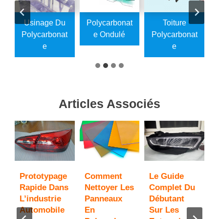
e
Usinage Du
Polycarbonat
Toiture
t
Polycarbonat
E Ondulé
Polycarbonat
E
E
Articles Associés
Prototypage
Comment
Le Guide
,
Rapide Dans
Nettoyer Les
Complet Du
P
L’industrie
Panneaux
Débutant
P
Automobile
En
Sur Les