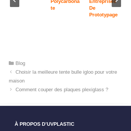
e
Polycarbona
Entreprises
D
Te
De
E
Prototypage
P
Catégories
Blog
Choisir la meilleure tente bulle igloo pour votre
maison
Comment couper des plaques plexiglass ?
À PROPOS D’UVPLASTIC