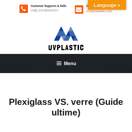
Aller
Language »
au
contenu
Menu
Plexiglass VS. verre (Guide
ultime)