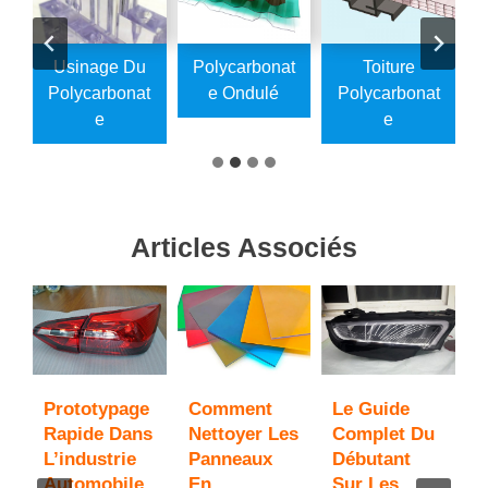
e
Usinage Du
Polycarbonat
Toiture
t
Polycarbonat
E Ondulé
Polycarbonat
E
E
Articles Associés
Prototypage
Comment
Le Guide
,
Rapide Dans
Nettoyer Les
Complet Du
P
L’industrie
Panneaux
Débutant
P
Automobile
En
Sur Les