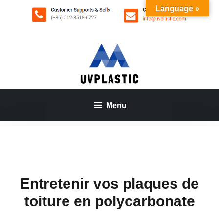
Aller
Language »
au
contenu
Menu
Entretenir vos plaques de
toiture en polycarbonate