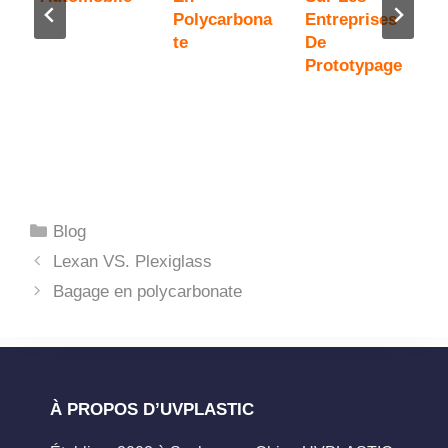
e
Polycarbona
Entreprises
D
Te
De
E
Prototypage
P
Catégories
Blog
Lexan VS. Plexiglass
Bagage en polycarbonate
À PROPOS D’UVPLASTIC