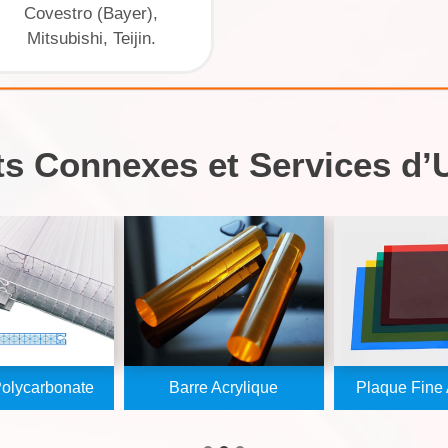
Covestro (Bayer),
Mitsubishi, Teijin.
ts Connexes et Services d’
olycarbonate
Barre Acrylique
Plaque Fine 