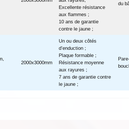
2000x3000mm
aux rayures;
du bâ
Excellente résistance
aux flammes ;
10 ans de garantie
contre le jaune ;
Un ou deux côtés
d’enduction ;
Plaque formable ;
m,
Pare-
2000x3000mm
Résistance moyenne
boucl
aux rayures ;
7 ans de garantie contre
le jaune ;