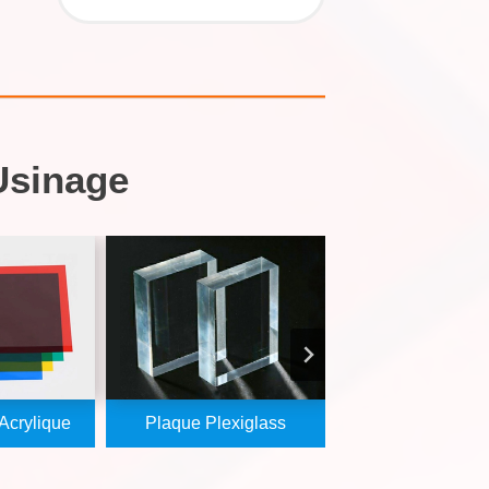
Usinage
Acrylique
Plaque Plexiglass
Bloc Acryliq