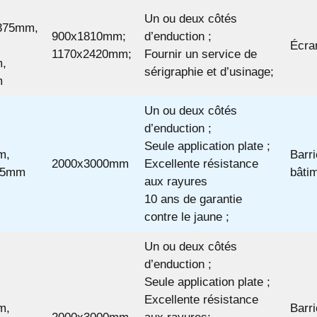
Un ou deux côtés
375mm,
900x1810mm;
d’enduction ;
Écran
1170x2420mm;
Fournir un service de
,
sérigraphie et d’usinage;
m
Un ou deux côtés
d’enduction ;
Seule application plate ;
m,
Barri
2000x3000mm
Excellente résistance
15mm
bâtim
aux rayures
10 ans de garantie
contre le jaune ;
Un ou deux côtés
d’enduction ;
Seule application plate ;
Excellente résistance
m,
Barri