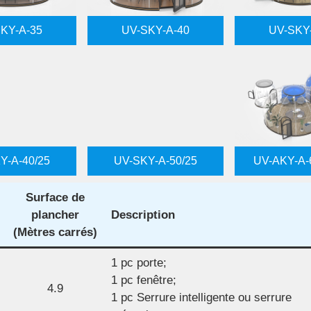
KY-A-35
UV-SKY-A-40
UV-SKY
Y-A-40/25
UV-SKY-A-50/25
UV-AKY-A-
Surface de
plancher
Description
(
Mètres carrés
)
1 pc porte;
1 pc fenêtre;
4.9
1 pc Serrure intelligente ou serrure