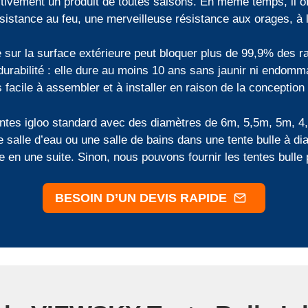
itivement un produit de toutes saisons. En même temps, il of
istance au feu, une merveilleuse résistance aux orages, à la
ur la surface extérieure peut bloquer plus de 99,9% des ra
urabilité : elle dure au moins 10 ans sans jaunir ni endomm
us facile à assembler et à installer en raison de la conception
tes igloo standard avec des diamètres de 6m, 5,5m, 5m, 4,
une salle d’eau ou une salle de bains dans une tente bulle 
e en une suite. Sinon, nous pouvons fournir les tentes bull
BESOIN D’UN DEVIS RAPIDE