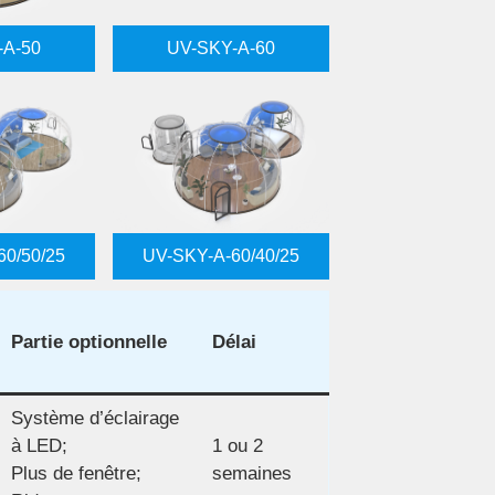
-A-50
UV-SKY-A-60
60/50/25
UV-SKY-A-60/40/25
Partie optionnelle
Délai
Système d’éclairage
à LED;
1 ou 2
Plus de fenêtre;
semaines