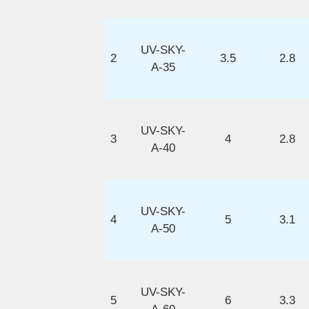
UV-SKY-
2
3.5
2.8
A-35
UV-SKY-
3
4
2.8
A-40
UV-SKY-
4
5
3.1
A-50
UV-SKY-
5
6
3.3