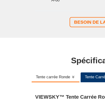
A-60
BESOIN DE L
Spécific
Tente carrée Ronde
Tente Carr
VIEWSKY™ Tente Carrée Ro