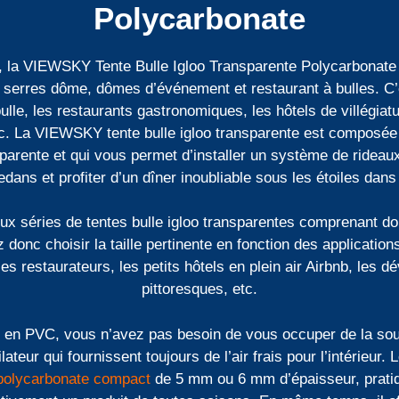
Polycarbonate
a VIEWSKY Tente Bulle Igloo Transparente Polycarbonate N
serres dôme, dômes d’événement et restaurant à bulles. C’es
lle, les restaurants gastronomiques, les hôtels de villégiatur
, etc. La VIEWSKY tente bulle igloo transparente est composé
sparente et qui vous permet d’installer un système de rideaux
ans et profiter d’un dîner inoubliable sous les étoiles dans
séries de tentes bulle igloo transparentes comprenant douz
onc choisir la taille pertinente en fonction des application
s restaurateurs, les petits hôtels en plein air Airbnb, les d
pittoresques, etc.
le en PVC, vous n’avez pas besoin de vous occuper de la sou
ateur qui fournissent toujours de l’air frais pour l’intérieur. 
polycarbonate compact
de 5 mm ou 6 mm d’épaisseur, pratiq