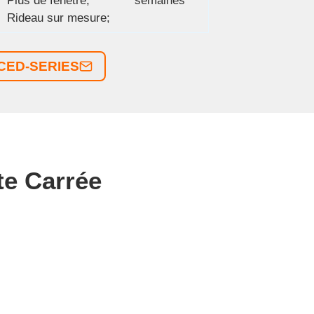
Plus de fenêtre;
semaines
Rideau sur mesure;
NCED-SERIES
e Carrée