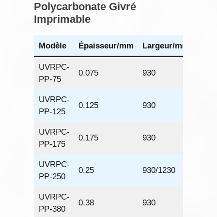
Polycarbonate Givré
Imprimable
Modèle
Épaisseur
/mm
Largeur
/mm
Long
UVRPC-
0,075
930
1066
PP-75
UVRPC-
0,125
930
640
PP-125
UVRPC-
0,175
930
457
PP-175
UVRPC-
0,25
930/1230
320
PP-250
UVRPC-
0,38
930
216
PP-380