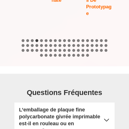
Nate
S De
Men
Prototypag
Vot
E
Pro
Questions Fréquentes
L’emballage de plaque fine
polycarbonate givrée imprimable
est-il en rouleau ou en