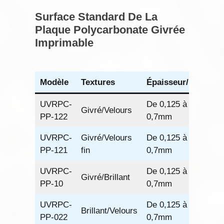
Surface Standard De La
Plaque Polycarbonate Givrée
Imprimable
Modèle
Textures
Épaisseur/mm
La
UVRPC-
De 0,125 à
93
Givré/Velours
PP-122
0,7mm
12
UVRPC-
Givré/Velours
De 0,125 à
93
PP-121
fin
0,7mm
12
UVRPC-
De 0,125 à
Givré/Brillant
93
PP-10
0,7mm
UVRPC-
De 0,125 à
Brillant/Velours
93
PP-022
0,7mm