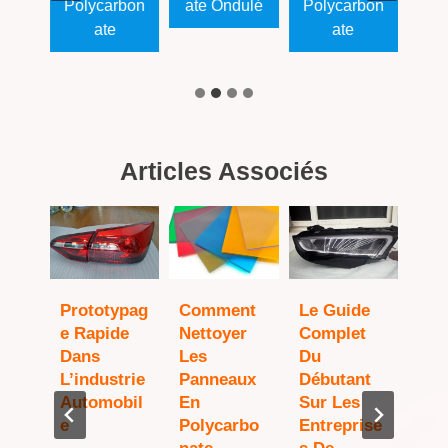
rbon
Polycarbon
Ate Ondulé
Polycarbon
Pol
Ate
Ate
Articles Associés
ype
Prototypag
Comment
Le Guide
Co
rage
E Rapide
Nettoyer
Complet
Le
tion
Dans
Les
Du
Pro
L’industrie
Panneaux
Débutant
E P
tiqu
Automobil
En
Sur Les
Pro
E
Polycarbo
Entreprise
Dév