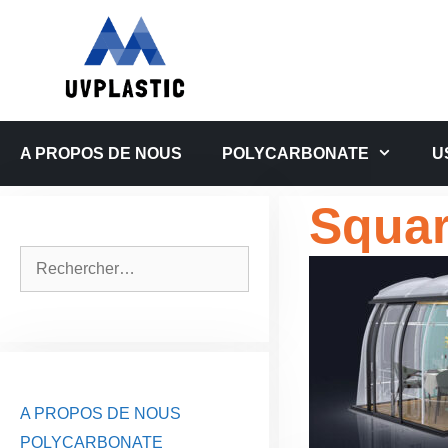
Aller
au
contenu
A PROPOS DE NOUS
POLYCARBONATE
U
Squar
Rechercher :
A PROPOS DE NOUS
POLYCARBONATE