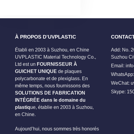
À PROPOS D’UVPLASTIC
CONTAC
Établi en 2003 à Suzhou, en Chine
Add: No. 
UVPLASTIC Material Technology Co.,
Suzhou Cit
Ltd est un
FOURNISSEUR À
Email:
inf
GUICHET UNIQUE
de plaques
WhatsApp:
polycarbonate et de plexiglass. En
WeChat: u
même temps, nous fournissons des
Skype:
15
SOLUTIONS DE FABRICATION
INTÉGRÉE dans le domaine du
plastiq
ue, établie en 2003 à Suzhou,
en Chine.
Aujourd’hui, nous sommes très honorés