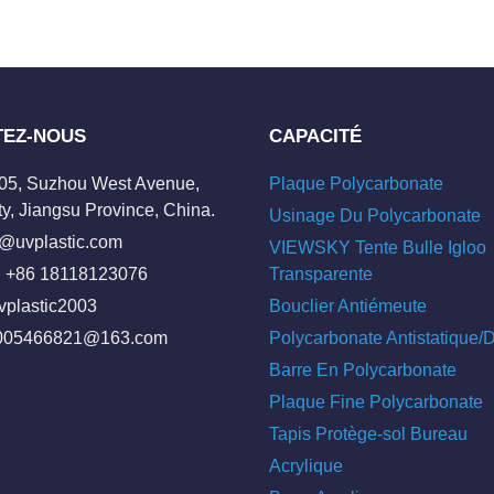
TEZ-NOUS
CAPACITÉ
205, Suzhou West Avenue,
Plaque Polycarbonate
y, Jiangsu Province, China.
Usinage Du Polycarbonate
o@uvplastic.com
VIEWSKY Tente Bulle Igloo
 +86 18118123076
Transparente
vplastic2003
Bouclier Antiémeute
005466821@163.com
Polycarbonate Antistatique
Barre En Polycarbonate
Plaque Fine Polycarbonate
Tapis Protège-sol Bureau
Acrylique