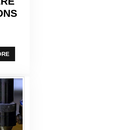
ÈRE
ONS
ORE