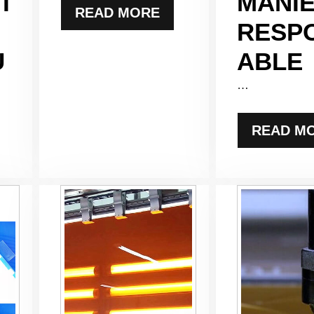
I
MANI
READ MORE
RESP
U
ABLE
…
READ M