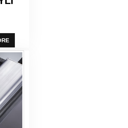
YLI
ORE