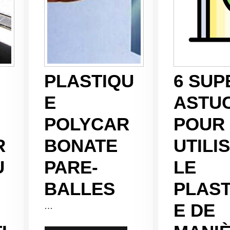
PLASTIQU
6 SUP
:
E
ASTU
POLYCAR
POUR
R
BONATE
UTILI
U
PARE-
LE
BALLES
PLAST
E DE
…