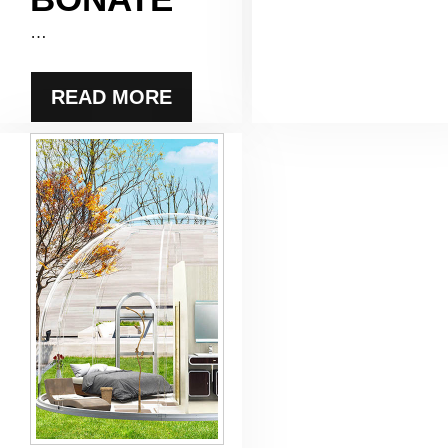
…
READ MORE