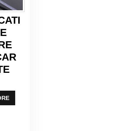
CATI
DE
RE
CAR
TE
ORE