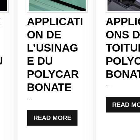
E
APPLICATI
APPLI
ON DE
ONS 
L’USINAG
TOITU
U
E DU
POLY
POLYCAR
BONA
BONATE
…
…
READ M
READ MORE