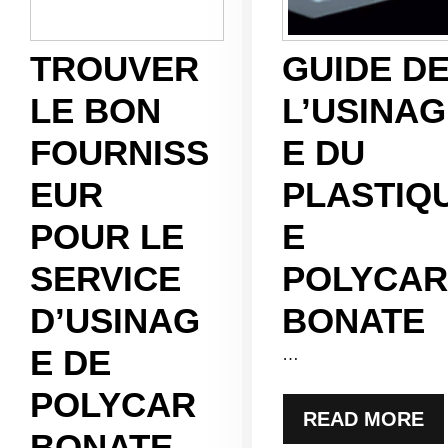
TROUVER
GUIDE D
LE BON
L’USINAG
FOURNISS
E DU
EUR
PLASTIQ
POUR LE
E
SERVICE
POLYCAR
D’USINAG
BONATE
E DE
…
POLYCAR
READ MORE
BONATE