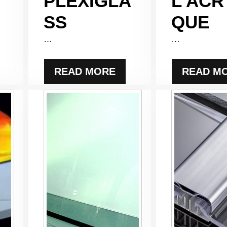
PLEXIGLA
L’ACR
SS
QUE
…
…
READ MORE
READ M