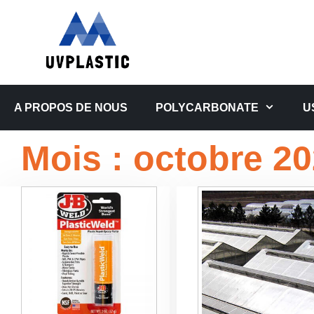
Aller
au
contenu
A PROPOS DE NOUS
POLYCARBONATE
U
Mois :
octobre 2