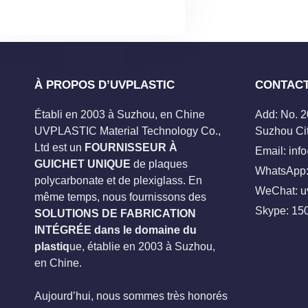
À PROPOS D’UVPLASTIC
CONTAC
Établi en 2003 à Suzhou, en Chine
Add: No. 
UVPLASTIC Material Technology Co.,
Suzhou Cit
Ltd est un
FOURNISSEUR À
Email:
inf
GUICHET UNIQUE
de plaques
WhatsApp:
polycarbonate et de plexiglass. En
WeChat: u
même temps, nous fournissons des
Skype:
15
SOLUTIONS DE FABRICATION
INTÉGRÉE dans le domaine du
plastiq
ue, établie en 2003 à Suzhou,
en Chine.
Aujourd’hui, nous sommes très honorés