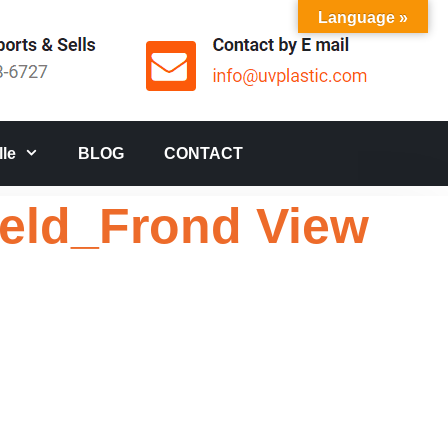
Language »
le
BLOG
CONTACT
ield_Frond View