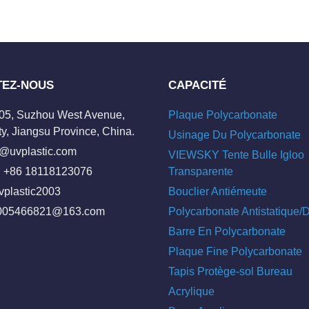
TEZ-NOUS
CAPACITÉ
205, Suzhou West Avenue,
Plaque Polycarbonate
y, Jiangsu Province, China.
Usinage Du Polycarbonate
o@uvplastic.com
VIEWSKY Tente Bulle Igloo
 +86 18118123076
Transparente
vplastic2003
Bouclier Antiémeute
005466821@163.com
Polycarbonate Antistatique
Barre En Polycarbonate
Plaque Fine Polycarbonate
Tapis Protège-sol Bureau
Acrylique