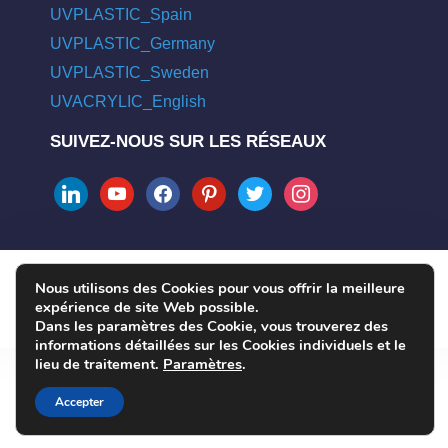
UVPLASTIC_Spain
UVPLASTIC_Germany
UVPLASTIC_Sweden
UVACRYLIC_English
SUIVEZ-NOUS SUR LES RÉSEAUX
linkedin
youtube
facebook
pinterest
twitter
instagram
Nous utilisons des Cookies pour vous offrir la meilleure
COPYRIGHT © 2004 - 2026 UVPLASTIC MATERIAL TECHNOLOGY
expérience de site Web possible.
CO., LTD. ALL RIGHTS RESERVED
Dans les paramètres des Cookie, vous trouverez des
informations détaillées sur les Cookies individuels et le
lieu de traitement.
Paramètres
.
Accepter