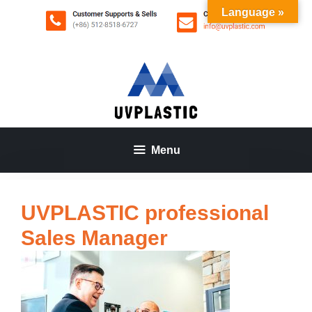
Aller
Language »
au
contenu
Menu
UVPLASTIC professional
Sales Manager