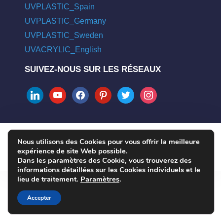
UVPLASTIC_Spain
UVPLASTIC_Germany
UVPLASTIC_Sweden
UVACRYLIC_English
SUIVEZ-NOUS SUR LES RÉSEAUX
linkedin
youtube
facebook
pinterest
twitter
instagram
Nous utilisons des Cookies pour vous offrir la meilleure
COPYRIGHT © 2004 - 2026 UVPLASTIC MATERIAL TECHNOLOGY
expérience de site Web possible.
CO., LTD. ALL RIGHTS RESERVED
Dans les paramètres des Cookie, vous trouverez des
informations détaillées sur les Cookies individuels et le
lieu de traitement.
Paramètres
.
Accepter