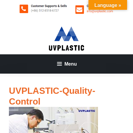
Aller
Language »
au
contenu
Menu
UVPLASTIC-Quality-
Control