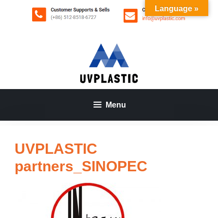
Aller
Language »
au
contenu
Menu
UVPLASTIC
partners_SINOPEC