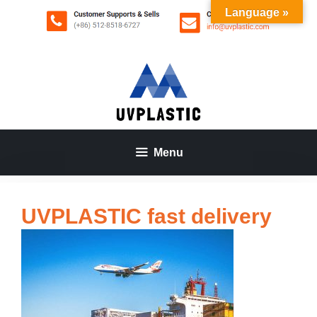
Aller
Language »
au
contenu
Menu
UVPLASTIC fast delivery