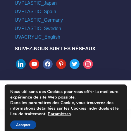
UVPLASTIC_Japan
UVPLASTIC_Spain
UVPLASTIC_Germany
UVPLASTIC_Sweden
UVACRYLIC_English
SUIVEZ-NOUS SUR LES RÉSEAUX
linkedin
youtube
facebook
pinterest
twitter
instagram
Nous utilisons des Cookies pour vous offrir la meilleure
COPYRIGHT © 2004 - 2026 UVPLASTIC MATERIAL TECHNOLOGY
expérience de site Web possible.
CO., LTD. ALL RIGHTS RESERVED
Dans les paramètres des Cookie, vous trouverez des
informations détaillées sur les Cookies individuels et le
lieu de traitement.
Paramètres
.
Accepter