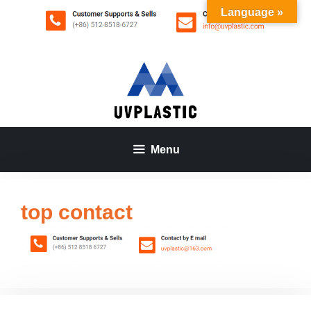
Aller
Language »
au
contenu
Menu
top contact