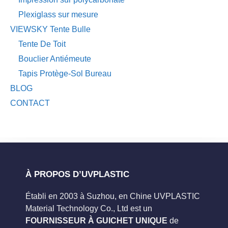
Plexiglass sur mesure
VIEWSKY Tente Bulle
Tente De Toit
Bouclier Antiémeute
Tapis Protège-Sol Bureau
BLOG
CONTACT
À PROPOS D’UVPLASTIC
Établi en 2003 à Suzhou, en Chine UVPLASTIC
Material Technology Co., Ltd est un
FOURNISSEUR À GUICHET UNIQUE
de