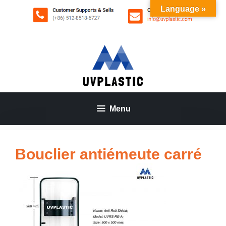
Aller
Language »
au
contenu
Menu
Bouclier antiémeute carré