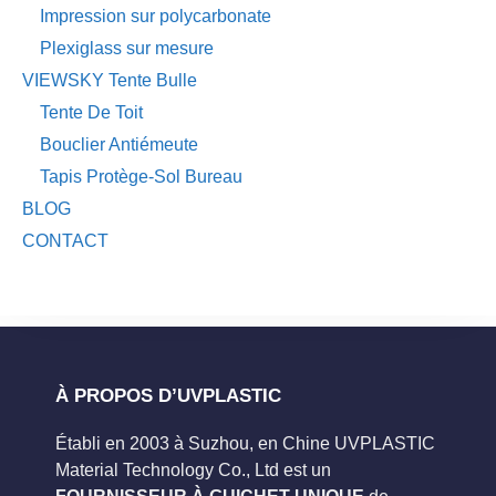
Impression sur polycarbonate
Plexiglass sur mesure
VIEWSKY Tente Bulle
Tente De Toit
Bouclier Antiémeute
Tapis Protège-Sol Bureau
BLOG
CONTACT
À PROPOS D’UVPLASTIC
Établi en 2003 à Suzhou, en Chine UVPLASTIC
Material Technology Co., Ltd est un