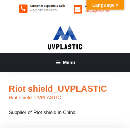
Aller
Language »
au
contenu
Menu
Riot shield_UVPLASTIC
Riot shield_UVPLASTIC
Supplier of Riot shield in China