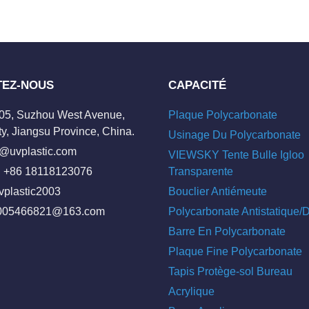
TEZ-NOUS
CAPACITÉ
205, Suzhou West Avenue,
Plaque Polycarbonate
y, Jiangsu Province, China.
Usinage Du Polycarbonate
o@uvplastic.com
VIEWSKY Tente Bulle Igloo
 +86 18118123076
Transparente
vplastic2003
Bouclier Antiémeute
005466821@163.com
Polycarbonate Antistatique
Barre En Polycarbonate
Plaque Fine Polycarbonate
Tapis Protège-sol Bureau
Acrylique