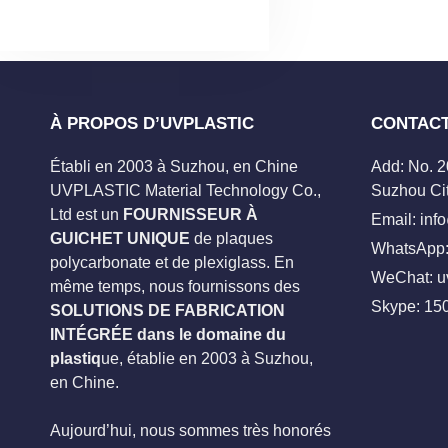
À PROPOS D’UVPLASTIC
CONTAC
Établi en 2003 à Suzhou, en Chine
Add: No. 
UVPLASTIC Material Technology Co.,
Suzhou Cit
Ltd est un
FOURNISSEUR À
Email:
inf
GUICHET UNIQUE
de plaques
WhatsApp:
polycarbonate et de plexiglass. En
WeChat: u
même temps, nous fournissons des
Skype:
15
SOLUTIONS DE FABRICATION
INTÉGRÉE dans le domaine du
plastiq
ue, établie en 2003 à Suzhou,
en Chine.
Aujourd’hui, nous sommes très honorés