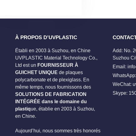
À PROPOS D’UVPLASTIC
CONTAC
Établi en 2003 à Suzhou, en Chine
Add: No. 
UVPLASTIC Material Technology Co.,
Suzhou Cit
Ltd est un
FOURNISSEUR À
Email:
inf
GUICHET UNIQUE
de plaques
WhatsApp:
polycarbonate et de plexiglass. En
WeChat: u
même temps, nous fournissons des
Skype:
15
SOLUTIONS DE FABRICATION
INTÉGRÉE dans le domaine du
plastiq
ue, établie en 2003 à Suzhou,
en Chine.
Aujourd’hui, nous sommes très honorés