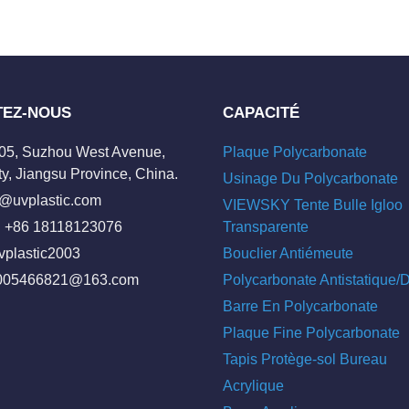
TEZ-NOUS
CAPACITÉ
205, Suzhou West Avenue,
Plaque Polycarbonate
y, Jiangsu Province, China.
Usinage Du Polycarbonate
o@uvplastic.com
VIEWSKY Tente Bulle Igloo
 +86 18118123076
Transparente
vplastic2003
Bouclier Antiémeute
005466821@163.com
Polycarbonate Antistatique
Barre En Polycarbonate
Plaque Fine Polycarbonate
Tapis Protège-sol Bureau
Acrylique