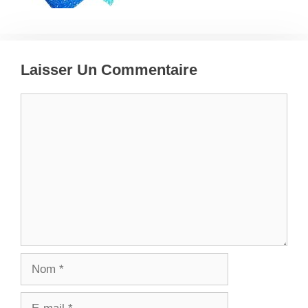
Laisser Un Commentaire
Commentaire
Nom
E-