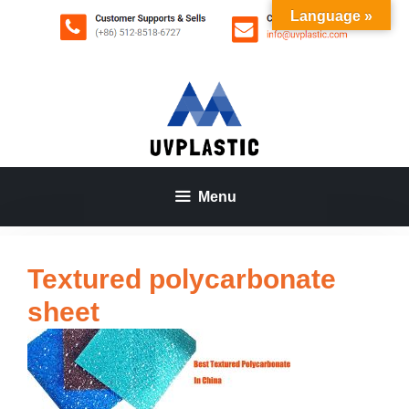
Aller
Language »
au
contenu
Menu
Textured polycarbonate
sheet