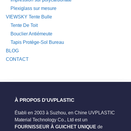
Plexiglass sur mesure
VIEWSKY Tente Bulle
Tente De Toit
Bouclier Antiémeute
Tapis Protège-Sol Bureau
BLOG
CONTACT
À PROPOS D’UVPLASTIC
Établi en 2003 à Suzhou, en Chine UVPLASTIC
Material Technology Co., Ltd est un
FOURNISSEUR À GUICHET UNIQUE
de