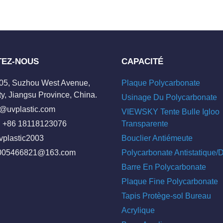
TEZ-NOUS
CAPACITÉ
205, Suzhou West Avenue,
Plaque Polycarbonate
y, Jiangsu Province, China.
Usinage Du Polycarbonate
o@uvplastic.com
VIEWSKY Tente Bulle Igloo
 +86 18118123076
Transparente
vplastic2003
Bouclier Antiémeute
005466821@163.com
Polycarbonate Antistatique
Barre En Polycarbonate
Plaque Fine Polycarbonate
Tapis Protège-sol Bureau
Acrylique