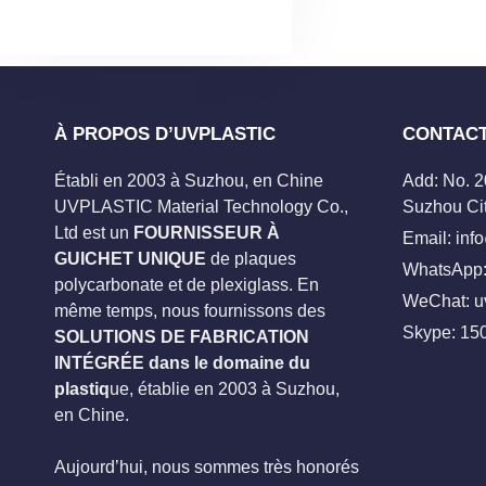
À PROPOS D’UVPLASTIC
CONTAC
Établi en 2003 à Suzhou, en Chine
Add: No. 
UVPLASTIC Material Technology Co.,
Suzhou Cit
Ltd est un
FOURNISSEUR À
Email:
inf
GUICHET UNIQUE
de plaques
WhatsApp:
polycarbonate et de plexiglass. En
WeChat: u
même temps, nous fournissons des
Skype:
15
SOLUTIONS DE FABRICATION
INTÉGRÉE dans le domaine du
plastiq
ue, établie en 2003 à Suzhou,
en Chine.
Aujourd’hui, nous sommes très honorés