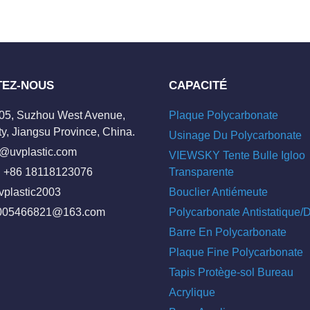
TEZ-NOUS
CAPACITÉ
205, Suzhou West Avenue,
Plaque Polycarbonate
y, Jiangsu Province, China.
Usinage Du Polycarbonate
o@uvplastic.com
VIEWSKY Tente Bulle Igloo
 +86 18118123076
Transparente
vplastic2003
Bouclier Antiémeute
005466821@163.com
Polycarbonate Antistatique
Barre En Polycarbonate
Plaque Fine Polycarbonate
Tapis Protège-sol Bureau
Acrylique