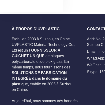
À PROPOS D’UVPLASTIC
CONTAC
Établi en 2003 à Suzhou, en Chine
Add: No. 
UVPLASTIC Material Technology Co.,
Suzhou Cit
Ltd est un
FOURNISSEUR À
Email:
inf
GUICHET UNIQUE
de plaques
WhatsApp:
polycarbonate et de plexiglass. En
WeChat: u
même temps, nous fournissons des
Skype:
15
SOLUTIONS DE FABRICATION
INTÉGRÉE dans le domaine du
plastiq
ue, établie en 2003 à Suzhou,
en Chine.
Aujourd’hui, nous sommes très honorés