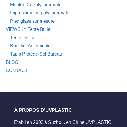
Mouler Du Polycarbonate
Impression sur polycarbonate
Plexiglass sur mesure
VIEWSKY Tente Bulle
Tente De Toit
Bouclier Antiémeute
Tapis Protège-Sol Bureau
BLOG
CONTACT
À PROPOS D’UVPLASTIC
Établi en 2003 à Suzhou, en Chine UVPLASTIC