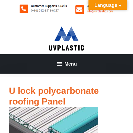
Aller
Language »
au
contenu
Menu
U lock polycarbonate
roofing Panel