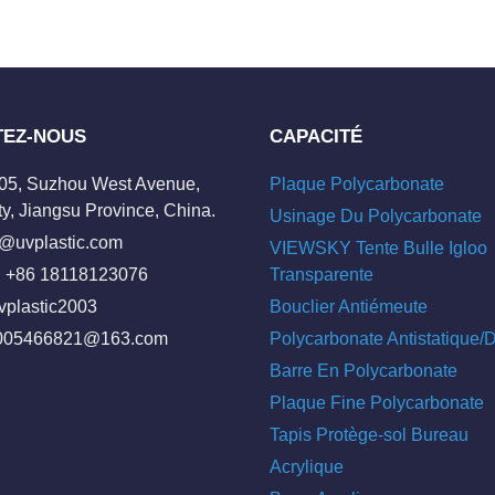
TEZ-NOUS
CAPACITÉ
205, Suzhou West Avenue,
Plaque Polycarbonate
y, Jiangsu Province, China.
Usinage Du Polycarbonate
o@uvplastic.com
VIEWSKY Tente Bulle Igloo
 +86 18118123076
Transparente
vplastic2003
Bouclier Antiémeute
005466821@163.com
Polycarbonate Antistatique
Barre En Polycarbonate
Plaque Fine Polycarbonate
Tapis Protège-sol Bureau
Acrylique