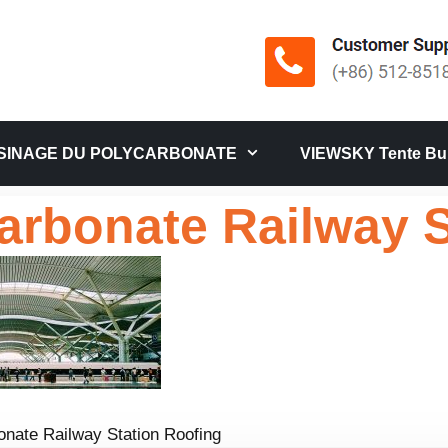
SINAGE DU POLYCARBONATE
VIEWSKY Tente Bul
arbonate Railway S
onate Railway Station Roofing