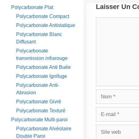
Laisser Un 
Polycarbonate Plat
Polycarbonate Compact
Commentaire
Polycarbonate Antistatique
Polycarbonate Blanc
Diffusant
Polycarbonate
transmission infrarouge
Polycarbonate Anti Buée
Polycarbonate Ignifuge
Polycarbonate Anti-
Nom
Abrasion
Polycarbonate Givré
E-
Polycarbonate Texturé
mail
Polycarbonate Multi-paroi
Site
Polycarbonate Alvéolaire
web
Double Paroi