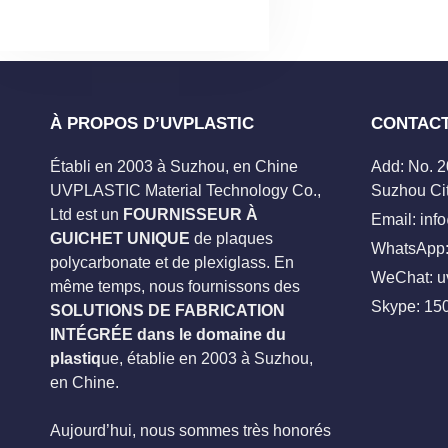
À PROPOS D’UVPLASTIC
CONTAC
Établi en 2003 à Suzhou, en Chine
Add: No. 
UVPLASTIC Material Technology Co.,
Suzhou Cit
Ltd est un
FOURNISSEUR À
Email:
inf
GUICHET UNIQUE
de plaques
WhatsApp:
polycarbonate et de plexiglass. En
WeChat: u
même temps, nous fournissons des
Skype:
15
SOLUTIONS DE FABRICATION
INTÉGRÉE dans le domaine du
plastiq
ue, établie en 2003 à Suzhou,
en Chine.
Aujourd’hui, nous sommes très honorés