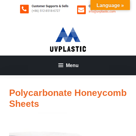
Aller
Language »
au
contenu
Menu
Polycarbonate Honeycomb
Sheets