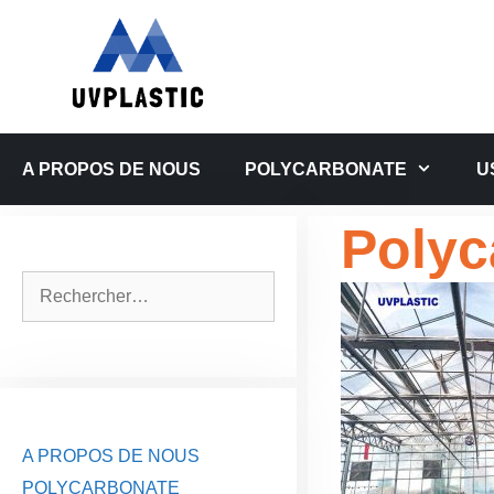
Aller
au
contenu
A PROPOS DE NOUS
POLYCARBONATE
U
Polyc
Rechercher :
A PROPOS DE NOUS
POLYCARBONATE