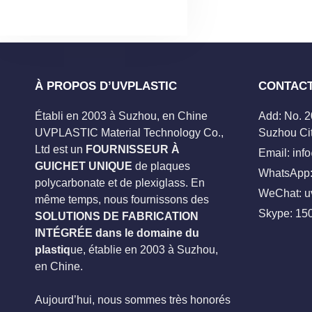
À PROPOS D’UVPLASTIC
CONTAC
Établi en 2003 à Suzhou, en Chine
Add: No. 
UVPLASTIC Material Technology Co.,
Suzhou Cit
Ltd est un
FOURNISSEUR À
Email:
inf
GUICHET UNIQUE
de plaques
WhatsApp:
polycarbonate et de plexiglass. En
WeChat: u
même temps, nous fournissons des
Skype:
15
SOLUTIONS DE FABRICATION
INTÉGRÉE dans le domaine du
plastiq
ue, établie en 2003 à Suzhou,
en Chine.
Aujourd’hui, nous sommes très honorés