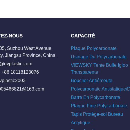
TEZ-NOUS
CAPACITÉ
205, Suzhou West Avenue,
Plaque Polycarbonate
y, Jiangsu Province, China.
Usinage Du Polycarbonate
o@uvplastic.com
VIEWSKY Tente Bulle Igloo
 +86 18118123076
Transparente
vplastic2003
Bouclier Antiémeute
005466821@163.com
Polycarbonate Antistatique
Barre En Polycarbonate
Plaque Fine Polycarbonate
Tapis Protège-sol Bureau
Acrylique