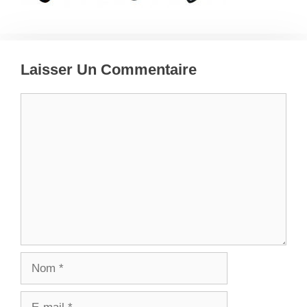
Laisser Un Commentaire
Commentaire
Nom
E-