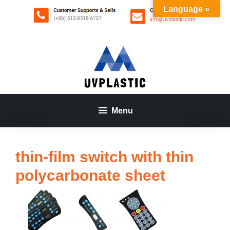
Aller
Language »
au
contenu
Menu
thin-film switch with thin
polycarbonate sheet