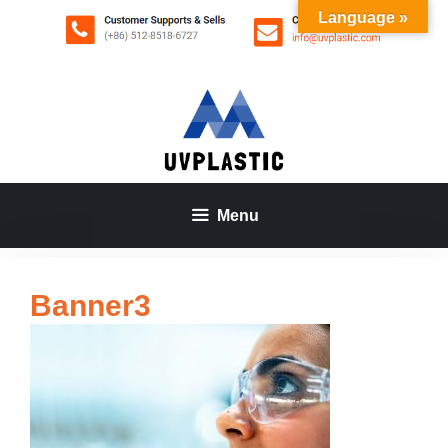
Aller
Language »
au
contenu
Menu
Banner3