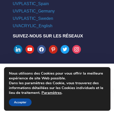
UVPLASTIC_Spain
UVPLASTIC_Germany
UVPLASTIC_Sweden
UVACRYLIC_English
SUIVEZ-NOUS SUR LES RÉSEAUX
linkedin
youtube
facebook
pinterest
twitter
instagram
Nous utilisons des Cookies pour vous offrir la meilleure
COPYRIGHT © 2004 - 2026 UVPLASTIC MATERIAL TECHNOLOGY
expérience de site Web possible.
CO., LTD. ALL RIGHTS RESERVED
Dans les paramètres des Cookie, vous trouverez des
informations détaillées sur les Cookies individuels et le
lieu de traitement.
Paramètres
.
Accepter