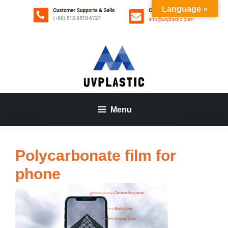
Aller
Language »
au
contenu
Menu
Polycarbonate film for
phone