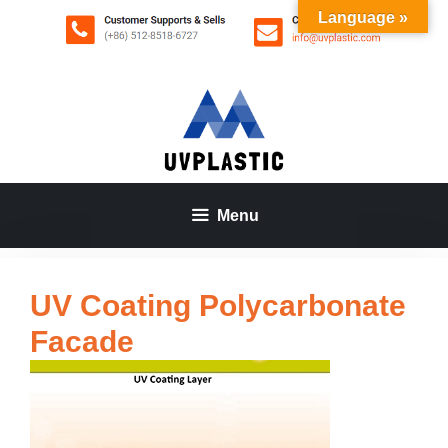
Aller
Language »
au
contenu
Menu
UV Coating Polycarbonate
Facade