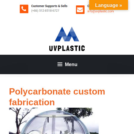
Aller
Language »
au
contenu
Menu
Polycarbonate custom
fabrication