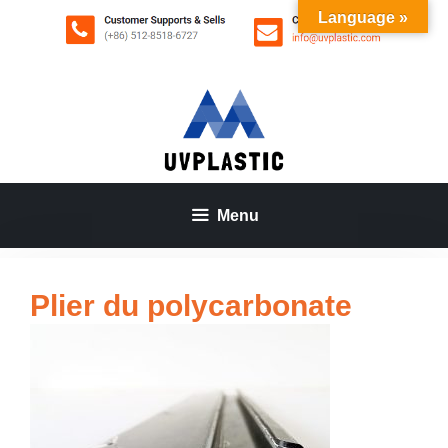
Aller
Language »
au
contenu
Menu
Plier du polycarbonate