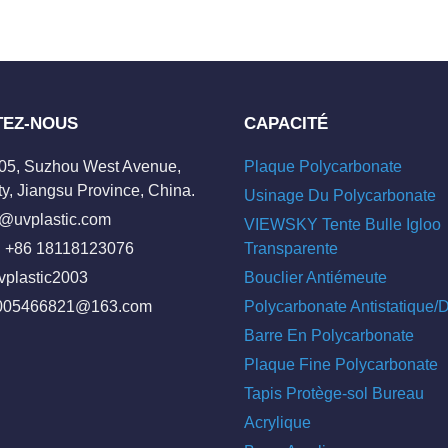
TEZ-NOUS
CAPACITÉ
205, Suzhou West Avenue,
Plaque Polycarbonate
y, Jiangsu Province, China.
Usinage Du Polycarbonate
o@uvplastic.com
VIEWSKY Tente Bulle Igloo
 +86 18118123076
Transparente
vplastic2003
Bouclier Antiémeute
005466821@163.com
Polycarbonate Antistatique
Barre En Polycarbonate
Plaque Fine Polycarbonate
Tapis Protège-sol Bureau
Acrylique