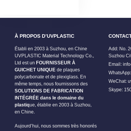
À PROPOS D’UVPLASTIC
CONTAC
Établi en 2003 à Suzhou, en Chine
Add: No. 
UVPLASTIC Material Technology Co.,
Suzhou Cit
Ltd est un
FOURNISSEUR À
Email:
inf
GUICHET UNIQUE
de plaques
WhatsApp:
polycarbonate et de plexiglass. En
WeChat: u
même temps, nous fournissons des
Skype:
15
SOLUTIONS DE FABRICATION
INTÉGRÉE dans le domaine du
plastiq
ue, établie en 2003 à Suzhou,
en Chine.
Aujourd’hui, nous sommes très honorés