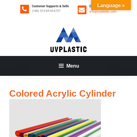
Aller
Language »
au
contenu
Menu
Colored Acrylic Cylinder