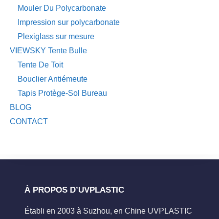
Mouler Du Polycarbonate
Impression sur polycarbonate
Plexiglass sur mesure
VIEWSKY Tente Bulle
Tente De Toit
Bouclier Antiémeute
Tapis Protège-Sol Bureau
BLOG
CONTACT
À PROPOS D’UVPLASTIC
Établi en 2003 à Suzhou, en Chine UVPLASTIC