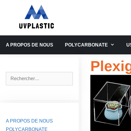
Aller
au
contenu
A PROPOS DE NOUS
POLYCARBONATE
U
Plexi
Rechercher :
A PROPOS DE NOUS
POLYCARBONATE