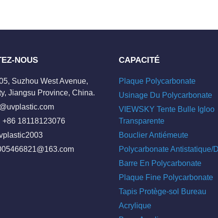
TEZ-NOUS
CAPACITÉ
205, Suzhou West Avenue,
Plaque Polycarbonate
y, Jiangsu Province, China.
Usinage Du Polycarbonate
o@uvplastic.com
VIEWSKY Tente Bulle Igloo
 +86 18118123076
Transparente
vplastic2003
Bouclier Antiémeute
005466821@163.com
Polycarbonate Antistatique
Barre En Polycarbonate
Plaque Fine Polycarbonate
Tapis Protège-sol Bureau
Acrylique