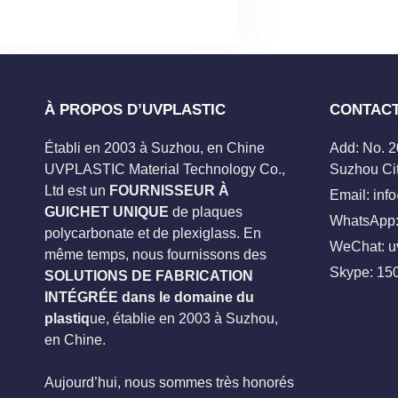
À PROPOS D’UVPLASTIC
CONTAC
Établi en 2003 à Suzhou, en Chine
Add: No. 
UVPLASTIC Material Technology Co.,
Suzhou Cit
Ltd est un
FOURNISSEUR À
Email:
inf
GUICHET UNIQUE
de plaques
WhatsApp:
polycarbonate et de plexiglass. En
WeChat: u
même temps, nous fournissons des
Skype:
15
SOLUTIONS DE FABRICATION
INTÉGRÉE dans le domaine du
plastiq
ue, établie en 2003 à Suzhou,
en Chine.
Aujourd’hui, nous sommes très honorés