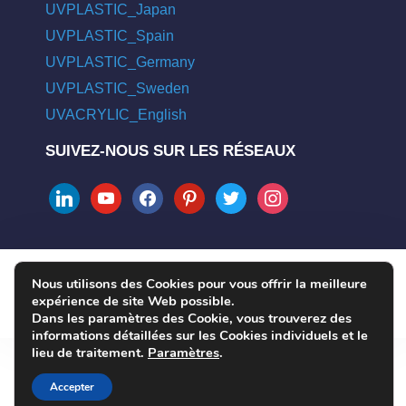
UVPLASTIC_Japan
UVPLASTIC_Spain
UVPLASTIC_Germany
UVPLASTIC_Sweden
UVACRYLIC_English
SUIVEZ-NOUS SUR LES RÉSEAUX
linkedin
youtube
facebook
pinterest
twitter
instagram
Nous utilisons des Cookies pour vous offrir la meilleure
COPYRIGHT © 2004 - 2026 UVPLASTIC MATERIAL TECHNOLOGY
expérience de site Web possible.
CO., LTD. ALL RIGHTS RESERVED
Dans les paramètres des Cookie, vous trouverez des
informations détaillées sur les Cookies individuels et le
lieu de traitement.
Paramètres
.
Accepter