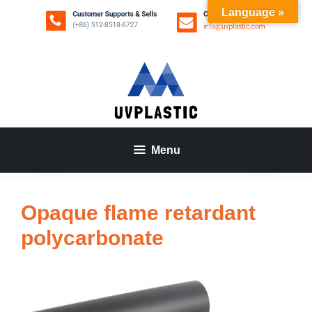
Aller
Language »
au
contenu
Menu
Opaque flame retardant
polycarbonate