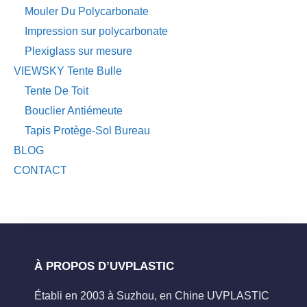
Mouler Du Polycarbonate
Impression sur polycarbonate
Plexiglass sur mesure
VIEWSKY Tente Bulle
Tente De Toit
Bouclier Antiémeute
Tapis Protège-Sol Bureau
BLOG
CONTACT
À PROPOS D’UVPLASTIC
Établi en 2003 à Suzhou, en Chine UVPLASTIC