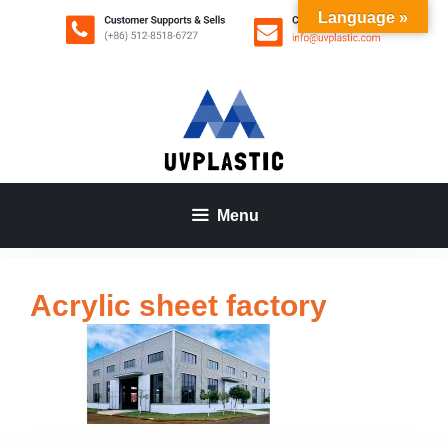
Aller
Language »
au
contenu
Menu
Acrylic sheet factory