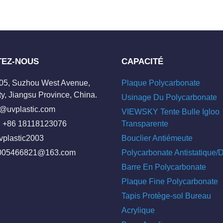
TEZ-NOUS
CAPACITÉ
205, Suzhou West Avenue,
Plaque Polycarbonate
y, Jiangsu Province, China.
Usinage Du Polycarbonate
o@uvplastic.com
VIEWSKY Tente Bulle Igloo
 +86 18118123076
Transparente
vplastic2003
Bouclier Antiémeute
005466821@163.com
Polycarbonate Antistatique
Barre En Polycarbonate
Plaque Fine Polycarbonate
Tapis Protège-sol Bureau
Acrylique