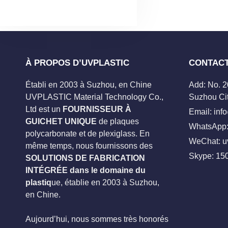
À PROPOS D’UVPLASTIC
CONTAC
Établi en 2003 à Suzhou, en Chine
Add: No. 
UVPLASTIC Material Technology Co.,
Suzhou Cit
Ltd est un
FOURNISSEUR À
Email:
inf
GUICHET UNIQUE
de plaques
WhatsApp:
polycarbonate et de plexiglass. En
WeChat: u
même temps, nous fournissons des
Skype:
15
SOLUTIONS DE FABRICATION
INTÉGRÉE dans le domaine du
plastiq
ue, établie en 2003 à Suzhou,
en Chine.
Aujourd’hui, nous sommes très honorés