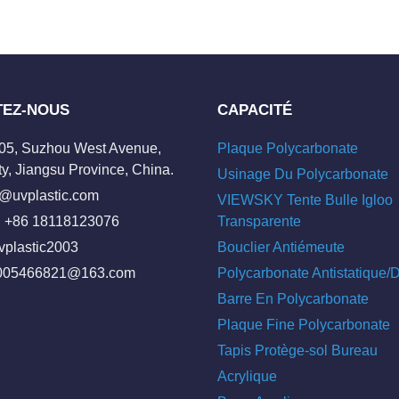
TEZ-NOUS
CAPACITÉ
205, Suzhou West Avenue,
Plaque Polycarbonate
y, Jiangsu Province, China.
Usinage Du Polycarbonate
o@uvplastic.com
VIEWSKY Tente Bulle Igloo
 +86 18118123076
Transparente
vplastic2003
Bouclier Antiémeute
005466821@163.com
Polycarbonate Antistatique
Barre En Polycarbonate
Plaque Fine Polycarbonate
Tapis Protège-sol Bureau
Acrylique