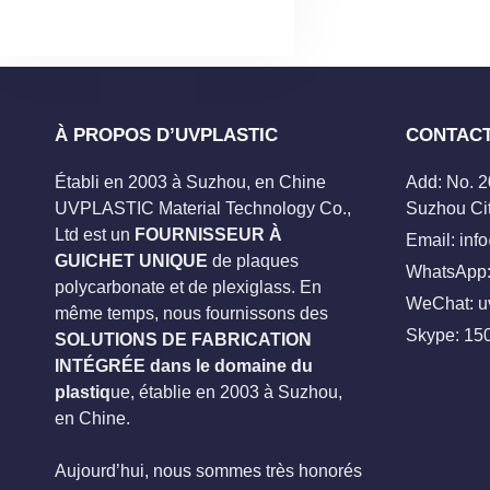
À PROPOS D’UVPLASTIC
CONTAC
Établi en 2003 à Suzhou, en Chine
Add: No. 
UVPLASTIC Material Technology Co.,
Suzhou Cit
Ltd est un
FOURNISSEUR À
Email:
inf
GUICHET UNIQUE
de plaques
WhatsApp:
polycarbonate et de plexiglass. En
WeChat: u
même temps, nous fournissons des
Skype:
15
SOLUTIONS DE FABRICATION
INTÉGRÉE dans le domaine du
plastiq
ue, établie en 2003 à Suzhou,
en Chine.
Aujourd’hui, nous sommes très honorés