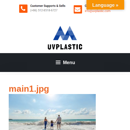
Aller
Language »
au
contenu
Menu
main1.jpg