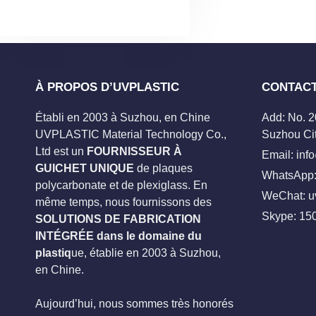
À PROPOS D’UVPLASTIC
CONTAC
Établi en 2003 à Suzhou, en Chine
Add: No. 
UVPLASTIC Material Technology Co.,
Suzhou Cit
Ltd est un
FOURNISSEUR À
Email:
inf
GUICHET UNIQUE
de plaques
WhatsApp:
polycarbonate et de plexiglass. En
WeChat: u
même temps, nous fournissons des
Skype:
15
SOLUTIONS DE FABRICATION
INTÉGRÉE dans le domaine du
plastiq
ue, établie en 2003 à Suzhou,
en Chine.
Aujourd’hui, nous sommes très honorés