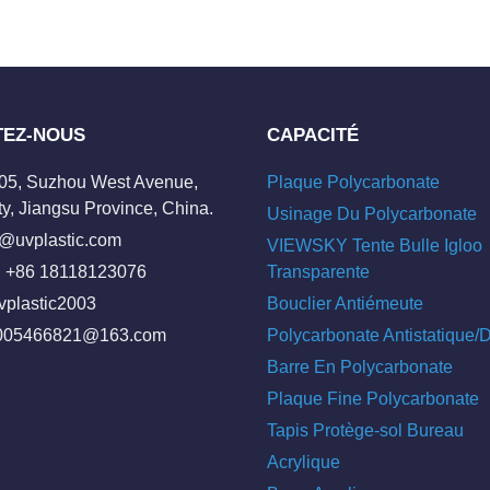
TEZ-NOUS
CAPACITÉ
205, Suzhou West Avenue,
Plaque Polycarbonate
y, Jiangsu Province, China.
Usinage Du Polycarbonate
o@uvplastic.com
VIEWSKY Tente Bulle Igloo
 +86 18118123076
Transparente
vplastic2003
Bouclier Antiémeute
005466821@163.com
Polycarbonate Antistatique
Barre En Polycarbonate
Plaque Fine Polycarbonate
Tapis Protège-sol Bureau
Acrylique