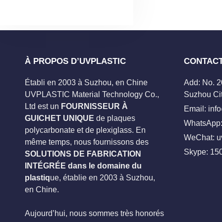
À PROPOS D’UVPLASTIC
CONTAC
Établi en 2003 à Suzhou, en Chine
Add: No. 
UVPLASTIC Material Technology Co.,
Suzhou Cit
Ltd est un
FOURNISSEUR À
Email:
inf
GUICHET UNIQUE
de plaques
WhatsApp:
polycarbonate et de plexiglass. En
WeChat: u
même temps, nous fournissons des
Skype:
15
SOLUTIONS DE FABRICATION
INTÉGRÉE dans le domaine du
plastiq
ue, établie en 2003 à Suzhou,
en Chine.
Aujourd’hui, nous sommes très honorés