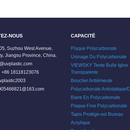
TEZ-NOUS
CAPACITÉ
205, Suzhou West Avenue,
Plaque Polycarbonate
y, Jiangsu Province, China.
Usinage Du Polycarbonate
o@uvplastic.com
VIEWSKY Tente Bulle Igloo
 +86 18118123076
Transparente
vplastic2003
Bouclier Antiémeute
005466821@163.com
Polycarbonate Antistatique
Barre En Polycarbonate
Plaque Fine Polycarbonate
Tapis Protège-sol Bureau
Acrylique