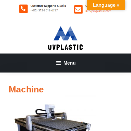
Aller
Language »
au
contenu
Menu
Machine