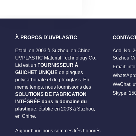
À PROPOS D’UVPLASTIC
CONTAC
Établi en 2003 à Suzhou, en Chine
Add: No. 
UVPLASTIC Material Technology Co.,
Suzhou Cit
Ltd est un
FOURNISSEUR À
Email:
inf
GUICHET UNIQUE
de plaques
WhatsApp:
polycarbonate et de plexiglass. En
WeChat: u
même temps, nous fournissons des
Skype:
15
SOLUTIONS DE FABRICATION
INTÉGRÉE dans le domaine du
plastiq
ue, établie en 2003 à Suzhou,
en Chine.
Aujourd’hui, nous sommes très honorés