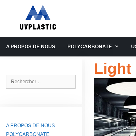
Aller
au
contenu
A PROPOS DE NOUS
POLYCARBONATE
U
Light
Rechercher :
A PROPOS DE NOUS
POLYCARBONATE