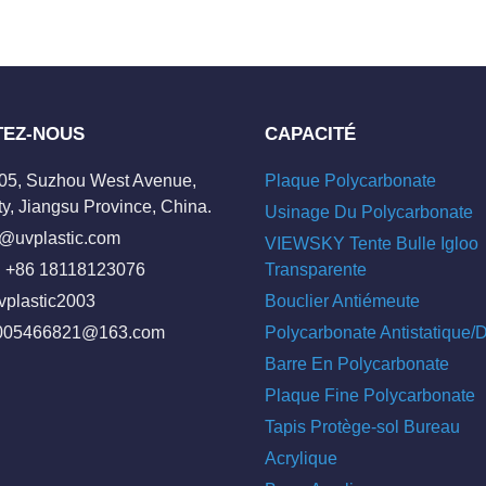
TEZ-NOUS
CAPACITÉ
205, Suzhou West Avenue,
Plaque Polycarbonate
y, Jiangsu Province, China.
Usinage Du Polycarbonate
o@uvplastic.com
VIEWSKY Tente Bulle Igloo
 +86 18118123076
Transparente
vplastic2003
Bouclier Antiémeute
005466821@163.com
Polycarbonate Antistatique
Barre En Polycarbonate
Plaque Fine Polycarbonate
Tapis Protège-sol Bureau
Acrylique