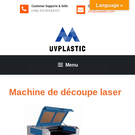
Aller
Language »
au
contenu
Menu
Machine de découpe laser